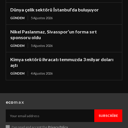
Dünya çelik sektörü İstanbul’da buluşuyor
GÜNDEM
5 Ağustos 2026
Nikel Paslanmaz, Sivasspor’un forma sırt
sponsoru oldu
GÜNDEM
5 Ağustos 2026
Kimya sektörü ihracatı temmuzda 3 milyar doları
aştı
GÜNDEM
4 Ağustos 2026
eco
max
SUBSCRIBE
I've read and accept the
Privacy Policy
.