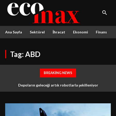
Ana Sayfa
Sektörel
İhracat
Ekonomi
Finans
Tag:
ABD
BREAKING NEWS
İstanbul İl Millî Eğitim Müdürlüğü ve İTHİB’denTürkiye’nin en
Depoların geleceği artık robotlarla şekilleniyor
köklü tekstil meslek lisesi için ortak vizyon